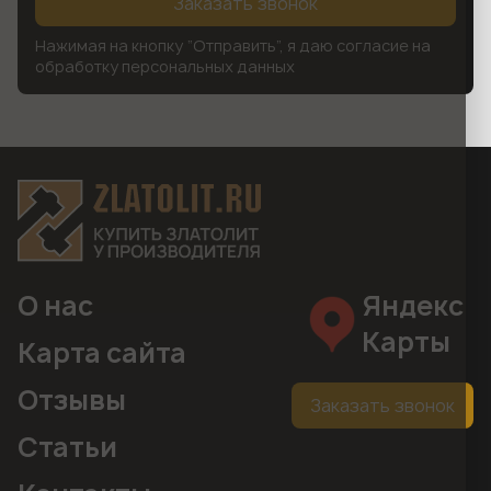
Заказать звонок
Нажимая на кнопку “Отправить”, я даю согласие на
обработку персональных данных
О нас
Яндекс
Карты
Карта сайта
Отзывы
Заказать звонок
Статьи