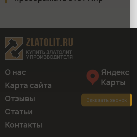
О нас
Яндекс
Карты
Карта сайта
Отзывы
Заказать звонок
Статьи
Контакты