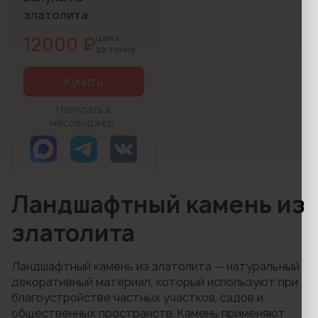
златолита
12000 ₽
цена
за тонну
Купить
Написать в
мессенджер:
Ландшафтный камень из
златолита
Ландшафтный камень из златолита — натуральный
декоративный материал, который используют при
благоустройстве частных участков, садов и
общественных пространств. Камень применяют