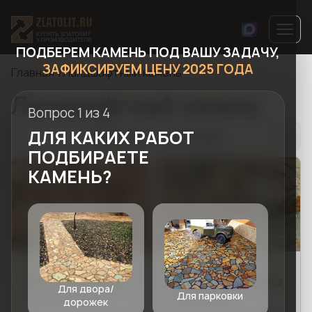
ПОДБЕРЕМ КАМЕНЬ ПОД ВАШУ ЗАДАЧУ,
ЗАФИКСИРУЕМ ЦЕНУ 2025 ГОДА
Главная
Ландшафтный камень
Ландшафтный камень
Вопрос 1 из 4
ДЛЯ КАКИХ РАБОТ
Открыть фильтры
ПОДБИРАЕТЕ
КАМЕНЬ?
Ландшафт
Ландшафт
Каменная крошка
Бутовый камень из
Для двора/
Для парковки
из златолита
златолита
дорожек