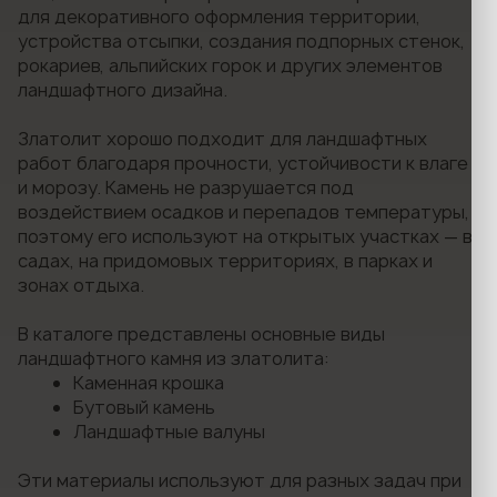
для декоративного оформления территории,
устройства отсыпки, создания подпорных стенок,
рокариев, альпийских горок и других элементов
ландшафтного дизайна.
Златолит хорошо подходит для ландшафтных
работ благодаря прочности, устойчивости к влаге
и морозу. Камень не разрушается под
воздействием осадков и перепадов температуры,
поэтому его используют на открытых участках — в
садах, на придомовых территориях, в парках и
зонах отдыха.
В каталоге представлены основные виды
ландшафтного камня из златолита:
Каменная крошка
Бутовый камень
Ландшафтные валуны
Эти материалы используют для разных задач при