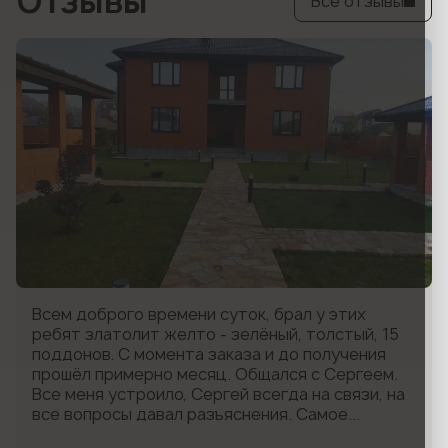
Отзывы
Все отзывы
Оставить заявку
Всем доброго времени суток, брал у этих
ребят златолит желто - зелёный, толстый, 15
поддонов. С момента заказа и до получения
прошёл примерно месяц. Общался с Сергеем.
Все меня устроило, Сергей всегда на связи, на
все вопросы давал разъяснения. Самое...