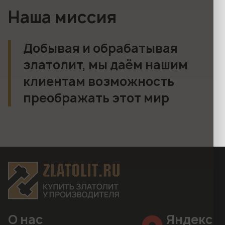
Наша миссия
Добывая и обрабатывая
златолит, мы даём нашим
клиентам возможность
преображать этот мир
О нас
Яндекс